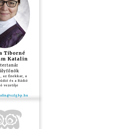
a Tiborné
m Katalin
tertanár
ályfőnök
, az Énekkar, a
údió és a Rádió
ó vezetője