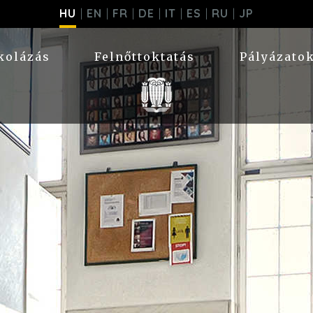
HU
EN
FR
DE
IT
ES
RU
JP
kolázás
Felnőttoktatás
Pályázato