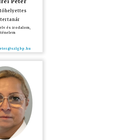
rei Péter
tóhelyettes
tertanár
lv és irodalom,
rténelem