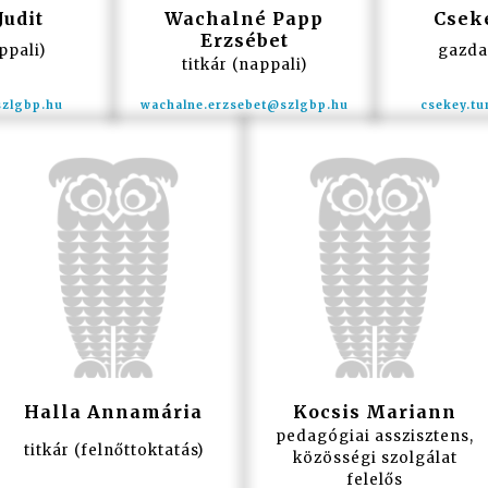
Judit
Wachalné Papp
Csek
Erzsébet
ppali)
gazda
titkár (nappali)
Halla Annamária
Kocsis Mariann
pedagógiai asszisztens,
titkár (felnőttoktatás)
közösségi szolgálat
felelős