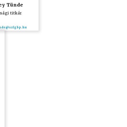
ey Tünde
sági titkár