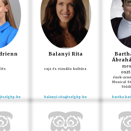
drienn
Balanyi Rita
Barth
Ábrahá
mes
elés
rajz és vizuális kultúra
oszt
ének-zene
Musical St
Stúdi