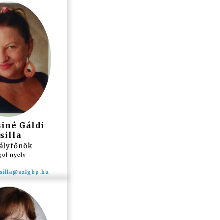
iné Gáldi
silla
ályfőnök
ol nyelv