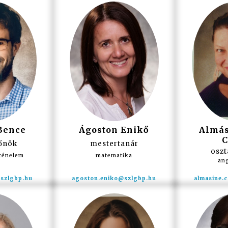
Bence
Ágoston Enikő
Almás
C
főnök
mestertanár
oszt
rténelem
matematika
ang