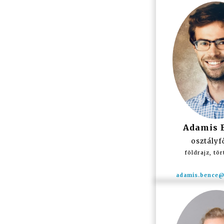
Adamis 
osztály
földrajz, tö