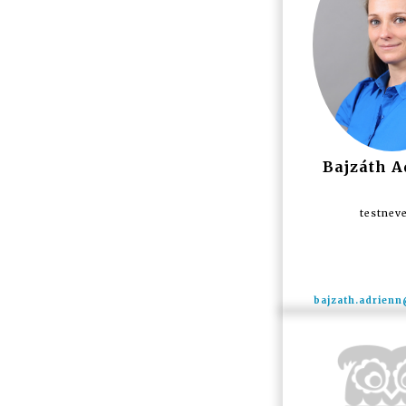
Bajzáth A
testnev