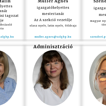
talin
Müller Ágnes
Szend
lyettes
igazgatóhelyettes
igazga
anár
mestertanár
mes
ási tagozat
Az A szekció vezetője
je
magyar nye
ábrázoló
tö
olasz nyelv, latin nyelv, földrajz
ria
Adminisztráció