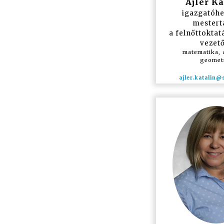
Ajler Ka
igazgatóhe
mestert
a felnőttoktat
vezető
matematika, 
geomet