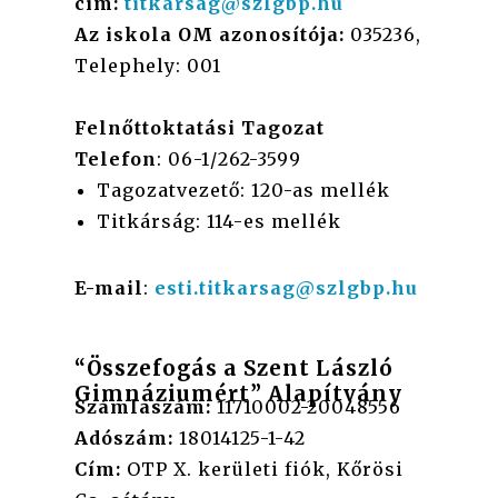
cím:
titkarsag@szlgbp.hu
Az iskola OM azonosítója:
035236,
Telephely: 001
Felnőttoktatási Tagozat
Telefon
: 06-1/262-3599
Tagozatvezető: 120-as mellék
Titkárság: 114-es mellék
E-mail
:
esti.titkarsag@szlgbp.hu
“Összefogás a Szent László
Gimnáziumért” Alapítvány
Számlaszám:
11710002-20048556
Adószám:
18014125-1-42
Cím:
OTP X. kerületi fiók, Kőrösi