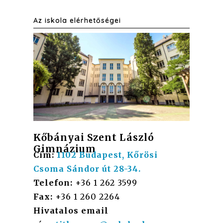
Az iskola elérhetőségei
Kőbányai Szent László
Gimnázium
Cím:
1102 Budapest, Kőrösi
Csoma Sándor út 28-34.
Telefon:
+36 1 262 3599
Fax:
+36 1 260 2264
Hivatalos email