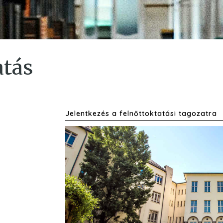
atás
Jelentkezés a felnőttoktatási tagozatra