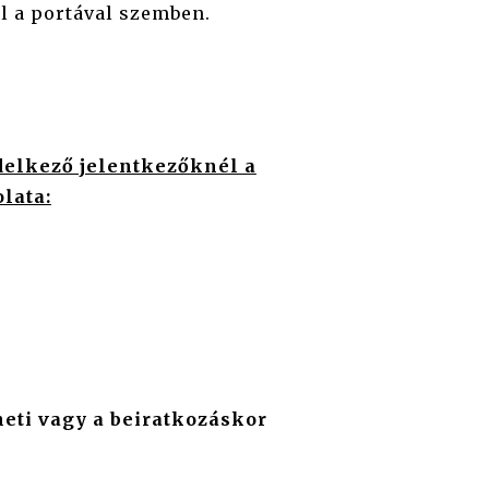
ál a portával szemben.
delkező jelentkezőknél a
lata:
heti
vagy a beiratkozáskor