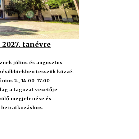
 2027. tanévre
znek július és augusztus
 későbbiekben tesszük közzé.
únius 2.
14.00-17.00
ólag a tagozat vezetője
szülő megjelenése és
 beiratkozáshoz.