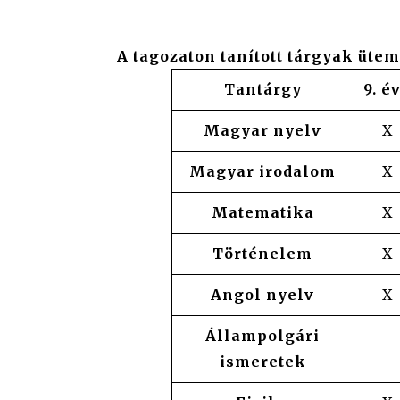
A tagozaton tanított tárgyak üte
Tantárgy
9. év
Magyar nyelv
X
Magyar irodalom
X
Matematika
X
Történelem
X
Angol nyelv
X
Állampolgári
ismeretek