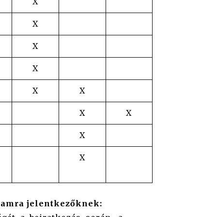
X
X
X
X
X
X
X
X
X
X
lyamra jelentkezőknek: