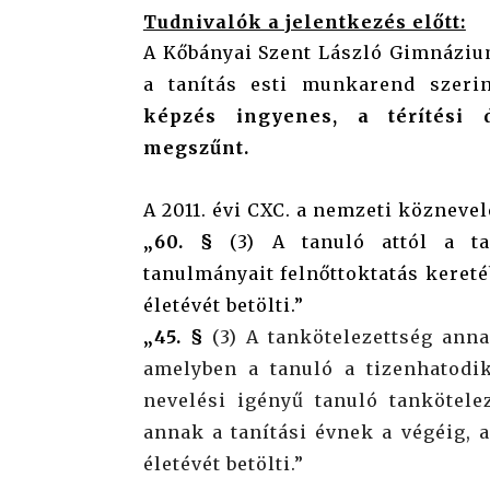
Tudnivalók a jelentkezés előtt:
A Kőbányai Szent László Gimnáziu
a tanítás esti munkarend szeri
képzés ingyenes, a térítési d
megszűnt.
A 2011. évi CXC. a nemzeti köznevel
„60. §
(3) A tanuló attól a tan
tanulmányait felnőttoktatás keret
életévét betölti.”
„45. §
(3) A tankötelezettség anna
amelyben a tanuló a tizenhatodik 
nevelési igényű tanuló tankötele
annak a tanítási évnek a végéig,
életévét betölti.”