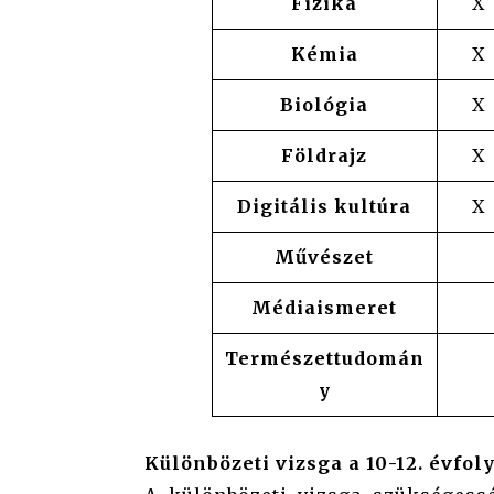
Fizika
X
Kémia
X
Biológia
X
Földrajz
X
Digitális kultúra
X
Művészet
Médiaismeret
Természettudomán
y
Különbözeti vizsga a 10-12. évfo