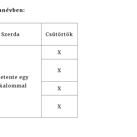
tanévben:
Szerda
Csütörtök
X
X
hetente egy
lkalommal
X
X