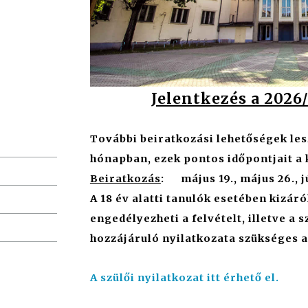
Jelentkezés a 2026/
További beiratkozási lehetőségek les
hónapban, ezek pontos időpontjait a
Beiratkozás
: május 19., május 26., j
A 18 év alatti tanulók esetében kizár
engedélyezheti a felvételt, illetve a 
hozzájáruló nyilatkozata szükséges a
A
szülői nyilatkozat
itt érhető el.