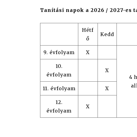
Tanítási napok a 2026 / 2027-es 
Hétf
Kedd
ő
9. évfolyam
X
10.
X
évfolyam
4 
a
11. évfolyam
X
12.
X
évfolyam