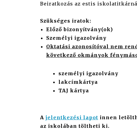
Beiratkozás az estis iskolatitkárn
Szükséges iratok:
Előző bizonyítvány(ok)
Személyi igazolvány
Oktatási azonosítóval nem ren
következő okmányok fénymáso
személyi igazolvány
lakcímkártya
TAJ kártya
A
jelentkezési lapot
innen letölt
az iskolában töltheti ki.