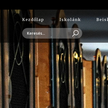
Kezdőlap
Iskolánk
Beis