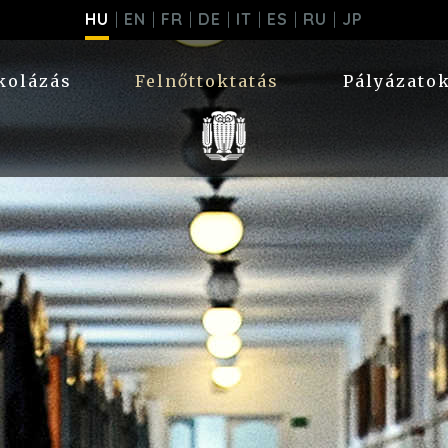
HU
EN
FR
DE
IT
ES
RU
JP
kolázás
Felnőttoktatás
Pályázato