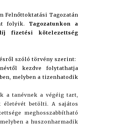
m Felnőttoktatási Tagozatán
nt folyik.
Tagozatunkon a
íj fizetési kötelezettség
ésről szóló törvény szerint:
évtől kezdve folytathatja
ében, melyben a tizenhatodik
k a tanévnek a végéig tart,
életévét betölti. A sajátos
zettsége meghosszabbítható
 amelyben a huszonharmadik