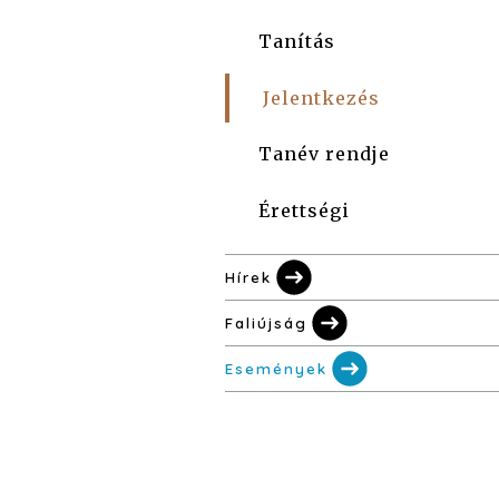
Tanítás
Jelentkezés
Tanév rendje
Érettségi
Hírek
Faliújság
Események