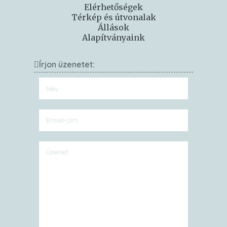
Elérhetőségek
Térkép és útvonalak
Állások
Alapítványaink
Írjon üzenetet: