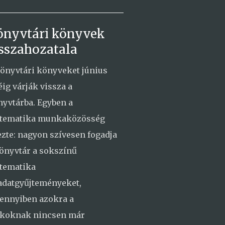
önyvtári könyvek
sszahozatala
önyvtári könyveket június
éig várják vissza a
yvtárba. Egyben a
tematika munkaközösség
ezte: nagyon szívesen fogadja
önyvtár a sokszínű
tematika
adatgyűjteményeket,
ennyiben azokra a
ákoknak nincsen már