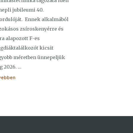
mítástechnika tagozata idén
epli jubileumi 40.
ordulóját. Ennek alkalmából
zokásos zsíroskenyérre és
ra alapozott F-es
gdiáktalálkozót kicsit
gyobb méretben ünnepeljük
g 2026. …
vebben