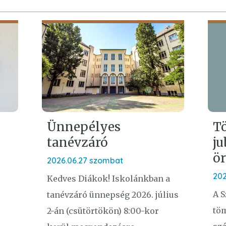
Ünnepélyes
T
tanévzáró
ju
ö
2026.06.27 szombat
202
Kedves Diákok! Iskolánkban a
A 
tanévzáró ünnepség 2026. július
tö
2-án (csütörtökön) 8:00-kor