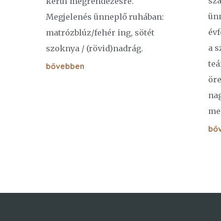
szá
kerül megrendezésre.
ünn
Megjelenés ünneplő ruhában:
évf
matrózblúz/fehér ing, sötét
a s
szoknya / (rövid)nadrág.
teá
bővebben
öre
na
me
bő