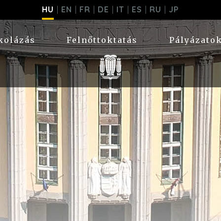
HU
EN
FR
DE
IT
ES
RU
JP
kolázás
Felnőttoktatás
Pályázato