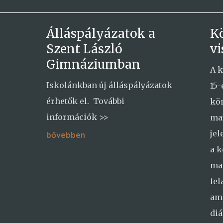
Álláspályázatok a
K
Szent László
vi
Gimnáziumban
A k
Iskolánkban új álláspályázatok
15-
érhetők el. További
kön
információk >>
ma
jel
bővebben
a k
ma
fel
am
di