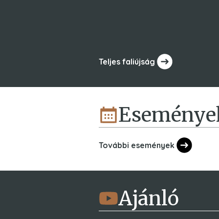
Teljes faliújság
Eseménye
További események
Ajánló