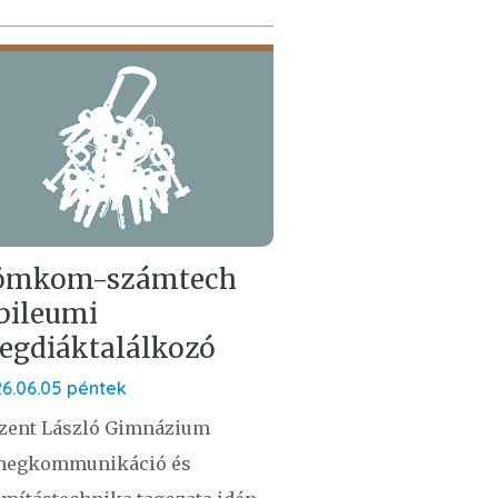
ömkom-számtech
bileumi
regdiáktalálkozó
6.06.05 péntek
Szent László Gimnázium
megkommunikáció és